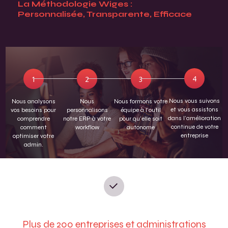
La Méthodologie Wiges :
Personnalisée, Transparente, Efficace
Nous vous suivons
Nous analysons
Nous
Nous formons votre
et vous assistons
vos besoins pour
personnalisons
équipe à l’outil
dans l’amélioration
comprendre
notre ERP à votre
pour qu’elle soit
continue de votre
comment
workflow
autonome
entreprise
optimiser votre
admin.
Plus de 200 entreprises et administrations