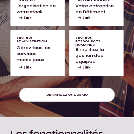
l'organisation de
Votre entreprise
votre stock
de Bâtiment
Link
Link
SECTEUR
SECTEUR
ADMINISTRATION
RESSOURCES
HUMAINES
Gérez tous les
Simplifiez la
services
gestion des
municipaux
équipes
Link
Link
DEMANDEZ UNE DEMO
Les fonctionnalités