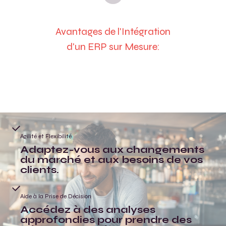
Avantages de l'Intégration
d'un ERP sur Mesure:
Agilité et Flexibilité
Adaptez-vous aux changements
du marché et aux besoins de vos
clients.
Aide à la Prise de Décision
Accédez à des analyses
approfondies pour prendre des