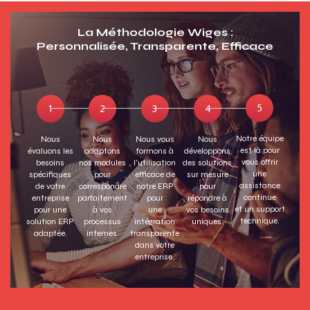
La Méthodologie Wiges :
Personnalisée, Transparente, Efficace
Notre équipe
Nous
Nous
Nous vous
Nous
est là pour
évaluons les
adaptons
formons à
développons
vous offrir
besoins
nos modules
l'utilisation
des solutions
une
spécifiques
pour
efficace de
sur mesure
assistance
de votre
correspondre
notre ERP
pour
continue
entreprise
parfaitement
pour
répondre à
et un support
pour une
à vos
une
vos besoins
technique.
solution ERP
processus
intégration
uniques.
adaptée.
internes.
transparente
dans votre
entreprise.